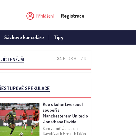
Přihlášení
Registrace
Sázkové kanceláře
Tipy
24 H
48 H
7 D
EJČTENĚJŠÍ
ŘESTUPOVÉ SPEKULACE
Kdo s koho: Liverpool
soupeří s
Manchesterem United o
Jonathana Davida
Kam zamíří Jonathan
David? Jack Grealish lákán