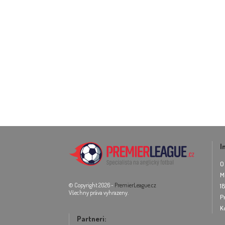
I
O
M
© Copyright 2026 -
PremierLeague.cz
1
Všechny práva vyhrazeny.
P
K
Partneri: