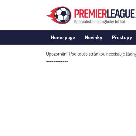
Home page
Novinky
Přestupy
Upozornění!
Pod touto stránkou neexistuje žádny
------------