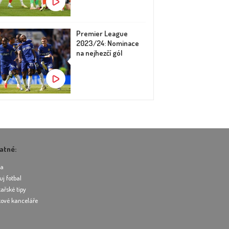
Premier League
2023/24: Nominace
na nejhezčí gól
atné:
ea
uj fotbal
ařské tipy
ové kanceláře