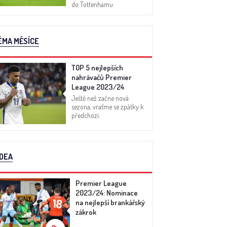
do Tottenhamu.
ÉMA MĚSÍCE
TOP 5 nejlepších
nahrávačů Premier
League 2023/24
Ještě než začne nová
sezona, vraťme se zpátky k
předchozí.
IDEA
Premier League
2023/24: Nominace
na nejlepší brankářský
zákrok