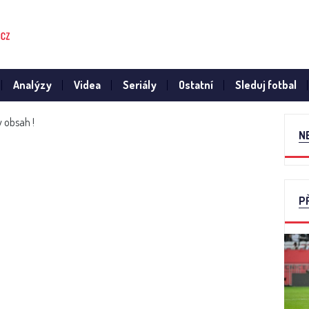
Analýzy
Videa
Seriály
Ostatní
Sleduj fotbal
 obsah !
N
P