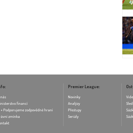
nfo:
Premier League:
Ost
 nás
Novinky
Vid
inisterstvo financí
Analýzy
Sled
8 + Podporujeme zodpovědné hraní
Přestupy
Sázk
rávní zmínka
Seriály
Sázk
ontakt