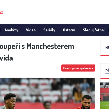
Analýzy
Videa
Seriály
Ostatní
Sleduj fotbal
 soupeří s Manchesterem
N
vida
Přestupové spekulace
P