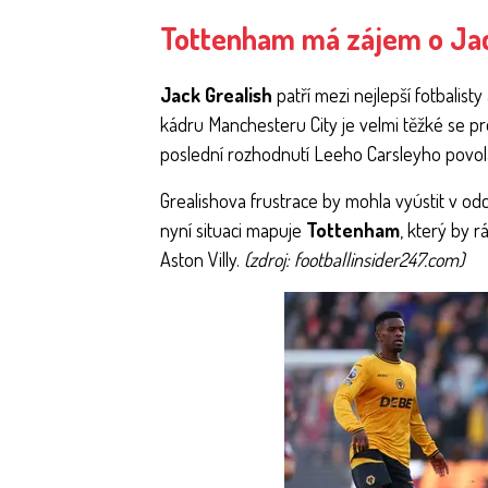
Tottenham má zájem o Jac
Jack Grealish
patří mezi nejlepší fotbalist
kádru Manchesteru City je velmi těžké se pr
poslední rozhodnutí Leeho Carsleyho povola
Grealishova frustrace by mohla vyústit v od
nyní situaci mapuje
Tottenham
, který by 
Aston Villy.
(zdroj: footballinsider247.com)