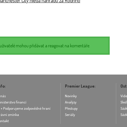
anchester City hledá náhradu za Rodriho
í uživatelé mohou přidávat a reagovat na komentáře.
nfo:
Premier League:
Ost
 nás
Novinky
Vid
inisterstvo financí
Analýzy
Sled
8 + Podporujeme zodpovědné hraní
Přestupy
Sázk
rávní zmínka
Seriály
Sázk
ontakt