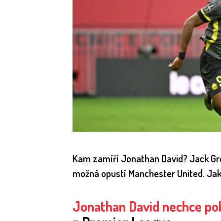
Kam zamíří Jonathan David? Jack Gre
možná opustí Manchester United. Jako
Jonathan David nechce pokr