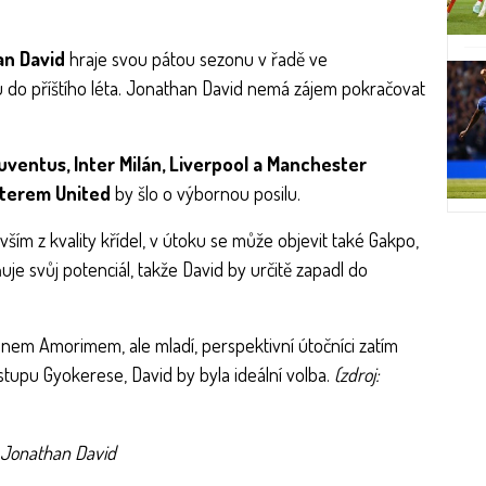
n David
hraje svou pátou sezonu v řadě ve
 do příštího léta. Jonathan David nemá zájem pokračovat
uventus, Inter Milán, Liverpool a Manchester
sterem United
by šlo o výbornou posilu.
evším z kvality křídel, v útoku se může objevit také Gakpo,
uje svůj potenciál, takže David by určitě zapadl do
em Amorimem, ale mladí, perspektivní útočníci zatím
tupu Gyokerese, David by byla ideální volba.
(zdroj: