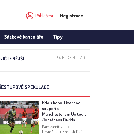
Přihlášení
Registrace
Sázkové kanceláře
Tipy
24 H
48 H
7 D
EJČTENĚJŠÍ
ŘESTUPOVÉ SPEKULACE
Kdo s koho: Liverpool
soupeří s
Manchesterem United o
Jonathana Davida
Kam zamíří Jonathan
David? Jack Grealish lákán