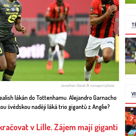
T
Jonathan David © iconsport.photo
V
alish lákán do Tottenhamu. Alejandro Garnacho
u švédskou naději láká trio gigantů z Anglie?
ačovat v Lille. Zájem mají giganti