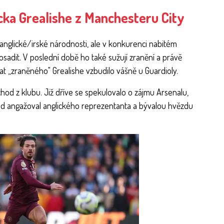
ka Grealishe z Manchesteru City
y anglické/irské národnosti, ale v konkurenci nabitém
osadit. V poslední době ho také sužují zranění a právě
t „zraněného" Grealishe vzbudilo vášně u Guardioly.
chod z klubu. Již dříve se spekulovalo o zájmu Arsenalu,
rád angažoval anglického reprezentanta a bývalou hvězdu