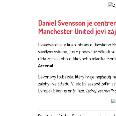
Daniel Svensson je centrem
Manchester United jeví zá
Dvaadvacetiletý krajní obránce dánského N
skvělými výkony, které podává již několik se
ráda získala tohoto šikovného mladíka. Kon
Arsenal
.
Levonohý fotbalista, který hraje nejčastěji 
zálohy i ve středu. V letošní sezoně zatím vst
Evropské konferenční lize.
(zdroj: teamtalk.