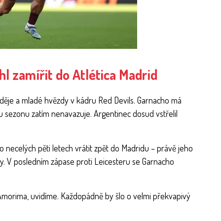
l zamířit do Atlética Madrid
aděje a mladé hvězdy v kádru Red Devils. Garnacho má
u sezonu zatím nenavazuje. Argentinec dosud vstřelil
 necelých pěti letech vrátit zpět do Madridu – právě jeho
y. V posledním zápase proti Leicesteru se Garnacho
Amorima, uvidíme. Každopádně by šlo o velmi překvapivý