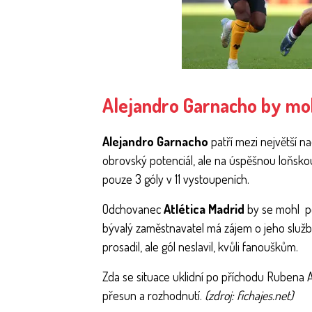
Alejandro Garnacho by moh
Alejandro Garnacho
patří mezi největší n
obrovský potenciál, ale na úspěšnou loňsko
pouze 3 góly v 11 vystoupeních.
Odchovanec
Atlética Madrid
by se mohl po
bývalý zaměstnavatel má zájem o jeho služb
prosadil, ale gól neslavil, kvůli fanouškům.
Zda se situace uklidní po příchodu Rubena 
přesun a rozhodnutí.
(zdroj: fichajes.net)