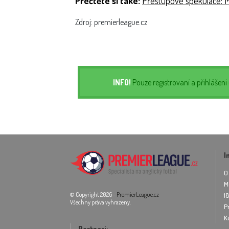
Přečtěte si také:
Přestupové spekulace: M
Zdroj: premierleague.cz
INFO!
Pouze registrovaní a přihlášen
I
O
M
© Copyright 2026 -
PremierLeague.cz
1
Všechny práva vyhrazeny.
P
K
Partneri: