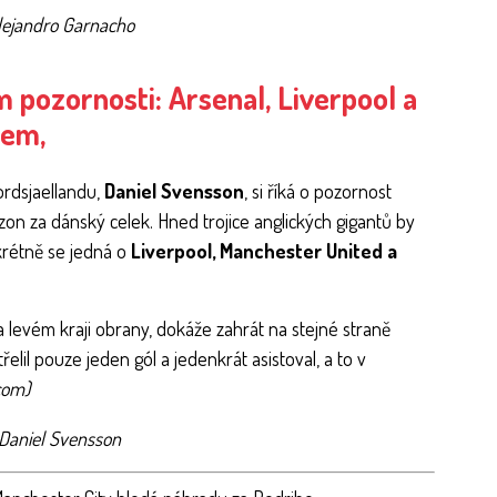
 pozornosti: Arsenal, Liverpool a
jem,
ordsjaellandu,
Daniel Svensson
, si říká o pozornost
zon za dánský celek. Hned trojice anglických gigantů by
krétně se jedná o
Liverpool, Manchester United a
na levém kraji obrany, dokáže zahrát na stejné straně
řelil pouze jeden gól a jedenkrát asistoval, a to v
com)