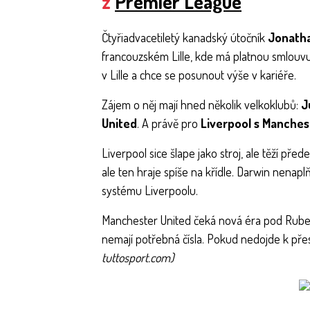
z
Premier League
Čtyřiadvacetiletý kanadský útočník
Jonatha
francouzském Lille, kde má platnou smlouvu
v Lille a chce se posunout výše v kariéře.
Zájem o něj mají hned několik velkoklubů:
J
United
. A právě pro
Liverpool s Manche
Liverpool sice šlape jako stroj, ale těží před
ale ten hraje spíše na křídle. Darwin nenaplň
systému Liverpoolu.
Manchester United čeká nová éra pod Ruben
nemají potřebná čísla. Pokud nedojde k přes
tuttosport.com)