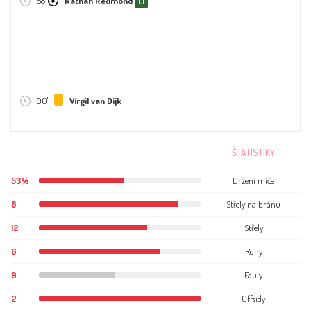
58'
Nathan Redmond
1:1
90'
Virgil van Dijk
ŠTATISTIKY
53%
Držení míče
6
Střely na bránu
12
Střely
6
Rohy
9
Fauly
2
Offsidy