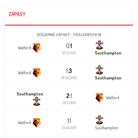
ZÁPASY
VZÁJOMNÉ ZÁPASY - POSLEDNÝCH 10
0:
1
Watford
Southampton
30.10.2021
1:
3
Watford
Southampton
28.06.2020
Southampton
2
:1
Watford
30.11.2019
1:1
Watford
Southampton
23.04.2019