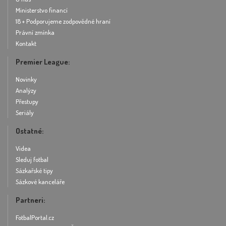
Ministerstvo financí
18 + Podporujeme zodpovědné hraní
Právní zmínka
Kontakt
Premier League:
Novinky
Analýzy
Přestupy
Seriály
Ostatné:
Videa
Sleduj fotbal
Sázkařské tipy
Sázkové kanceláře
Partneri:
FotbalPortal.cz