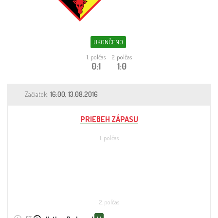
Sleduj fotbal
Sázkové kanceláře
UKONČENO
Tipy
1. polčas
2. polčas
0:1
1:0
Začiatok:
16:00, 13.08.2016
PRIEBEH ZÁPASU
1. polčas
2. polčas