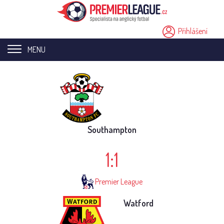
Přihlášení
MENU
Home page
Novinky
Přestupy
Southampton
Analýzy
1:1
Videa
Premier League
Seriály
Watford
Ostatní