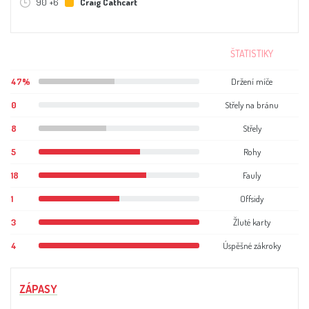
90' +6
Craig Cathcart
ŠTATISTIKY
47%
Držení míče
0
Střely na bránu
8
Střely
5
Rohy
18
Fauly
1
Offsidy
3
Žluté karty
4
Úspěšné zákroky
ZÁPASY