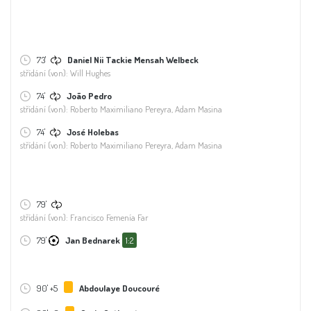
73'
Daniel Nii Tackie Mensah Welbeck
střídání (von): Will Hughes
74'
João Pedro
střídání (von): Roberto Maximiliano Pereyra, Adam Masina
74'
José Holebas
střídání (von): Roberto Maximiliano Pereyra, Adam Masina
79'
střídání (von): Francisco Femenía Far
79'
Jan Bednarek
1:2
90' +5
Abdoulaye Doucouré