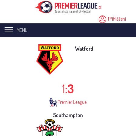
Přihlášení
MENU
Home page
Watford
Novinky
Přestupy
1:
3
Analýzy
Videa
Premier League
Seriály
Southampton
Ostatní