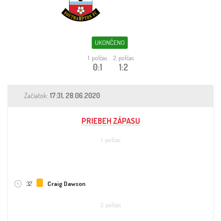
Sleduj fotbal
Sázkové kanceláře
UKONČENO
Tipy
1. polčas
2. polčas
0:1
1:2
Začiatok:
17:31, 28.06.2020
PRIEBEH ZÁPASU
1. polčas
32'
Craig Dawson
2. polčas