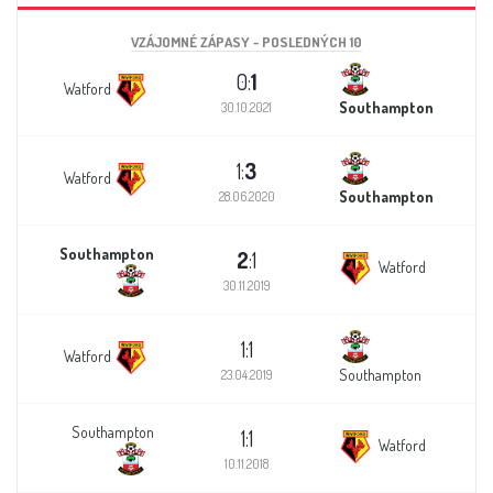
VZÁJOMNÉ ZÁPASY - POSLEDNÝCH 10
0:
1
Watford
Southampton
30.10.2021
1:
3
Watford
Southampton
28.06.2020
Southampton
2
:1
Watford
30.11.2019
1:1
Watford
Southampton
23.04.2019
Southampton
1:1
Watford
10.11.2018