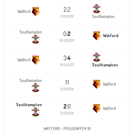
2:2
Watford
Southampton
13.01.2018
Southampton
0:
2
Watford
09.09.2017
3:
4
Watford
Southampton
04.03.2017
Southampton
1:1
Watford
13.08.2016
Southampton
2
:0
Watford
13.01.2016
WATFORD - POSLEDNÝCH 10