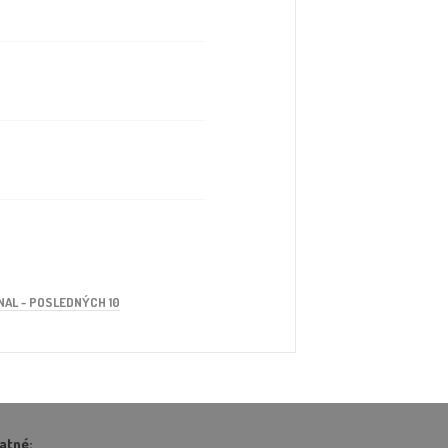
AL - POSLEDNÝCH 10
atné: