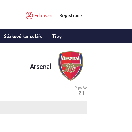
Přihlášení
Registrace
Sázkové kanceláře
Tipy
Arsenal
2. polčas
2:1