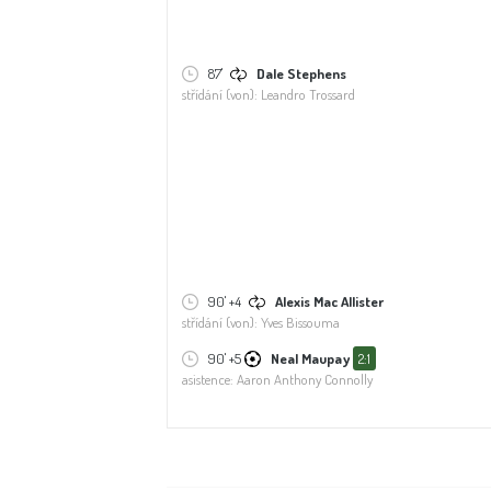
87'
Dale Stephens
střídání (von): Leandro Trossard
90' +4
Alexis Mac Allister
střídání (von): Yves Bissouma
90' +5
Neal Maupay
2:1
asistence: Aaron Anthony Connolly