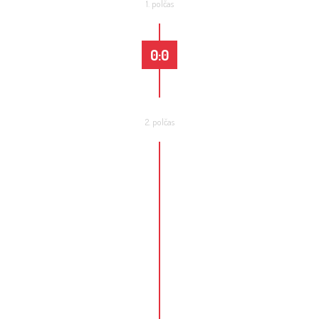
1. polčas
0:0
2. polčas