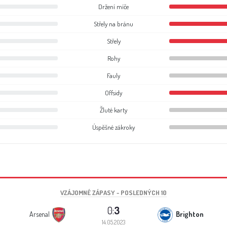
Držení míče
Střely na bránu
Střely
Rohy
Fauly
Offsidy
Žluté karty
Úspěšné zákroky
VZÁJOMNÉ ZÁPASY - POSLEDNÝCH 10
0:
3
Arsenal
Brighton
14.05.2023