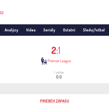
Analýzy
Videa
Seriály
Ostatní
Sleduj fotbal
2
:1
Premier League
1. polčas
0:0
PRIEBEH ZÁPASU