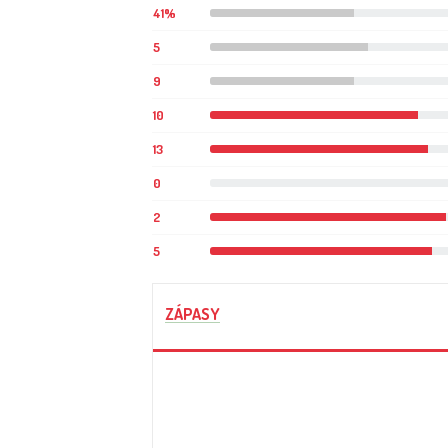
41%
5
9
10
13
0
2
5
ZÁPASY