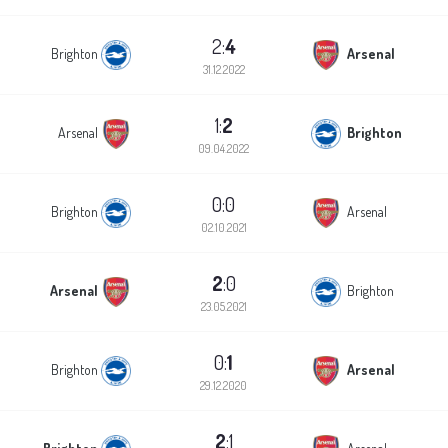
2:
4
Brighton
Arsenal
31.12.2022
1:
2
Arsenal
Brighton
09.04.2022
0:0
Brighton
Arsenal
02.10.2021
2
:0
Arsenal
Brighton
23.05.2021
0:
1
Brighton
Arsenal
29.12.2020
2
:1
Brighton
Arsenal