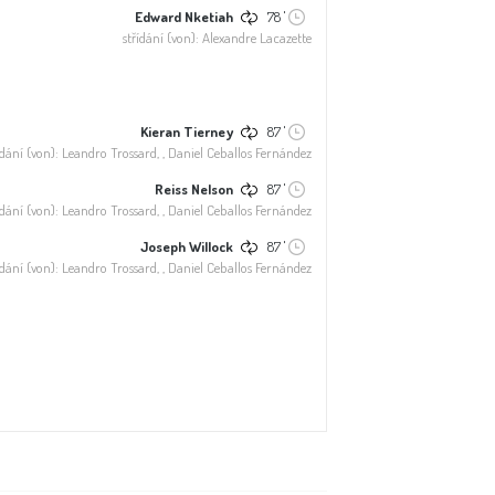
Edward Nketiah
78 '
střídání (von): Alexandre Lacazette
Kieran Tierney
87 '
ídání (von): Leandro Trossard, , Daniel Ceballos Fernández
Reiss Nelson
87 '
ídání (von): Leandro Trossard, , Daniel Ceballos Fernández
Joseph Willock
87 '
ídání (von): Leandro Trossard, , Daniel Ceballos Fernández