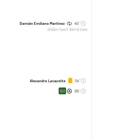
Damián Emiliano Martínez
40 '
střídání (von): Bernd Leno
Alexandre Lacazette
54 '
0:1
68 '