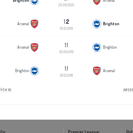
20.06.2020
1:
2
Arsenal
Brighton
05.12.2019
1:1
Arsenal
Brighton
05.05.2019
1:1
Brighton
Arsenal
26.12.2018
ÝCH 10
ARSEN
nfo:
Premier League:
Ost