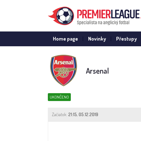
Home page
Novinky
Přestupy
Arsenal
UKONČENO
Začiatok:
21:15, 05.12.2019