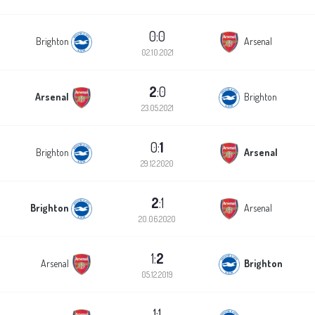
0:0
Brighton
Arsenal
02.10.2021
2
:0
Arsenal
Brighton
23.05.2021
0:
1
Brighton
Arsenal
29.12.2020
2
:1
Brighton
Arsenal
20.06.2020
1:
2
Arsenal
Brighton
05.12.2019
1:1