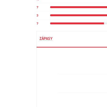
7
3
7
ZÁPASY