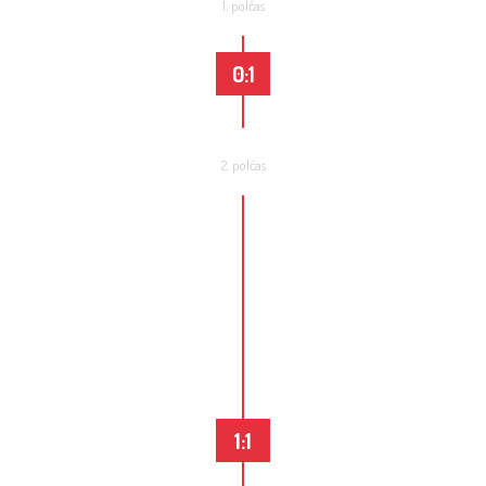
1. polčas
0:1
2. polčas
1:1