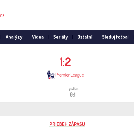
Analýzy
Videa
Seriály
Ostatní
Sleduj fotbal
1:
2
Premier League
1. polčas
0:1
PRIEBEH ZÁPASU