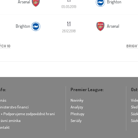
Arsenal
Brighton
05.05.2019
1:1
Brighton
Arsenal
26.12.2018
ÝCH 10
BRIGH
nfo:
Premier League:
Ost
 nás
Novinky
Vid
inisterstvo financí
Analýzy
Sled
8 + Podporujeme zodpovědné hraní
Přestupy
Sázk
rávní zmínka
Seriály
Sázk
ontakt