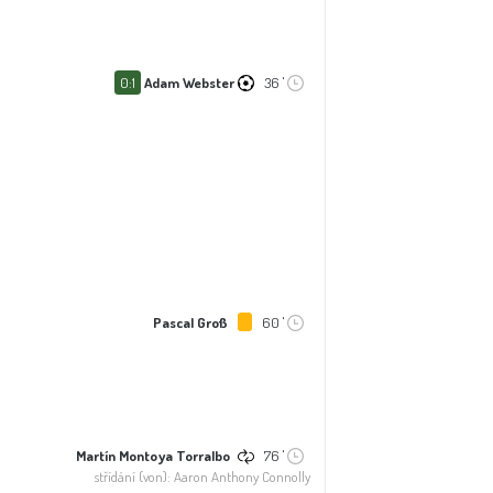
0:1
Adam Webster
36 '
Pascal Groß
60 '
Martín Montoya Torralbo
76 '
střídání (von): Aaron Anthony Connolly