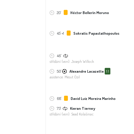
20'
Héctor Bellerín Moruno
45' +1
Sokratis Papastathopoulos
46'
střídání (von): Joseph Willock
50'
Alexandre Lacazette
1:1
asistence: Mesut Özil
68'
David Luiz Moreira Marinho
73'
Kieran Tierney
střídání (von): Sead Kolašinac