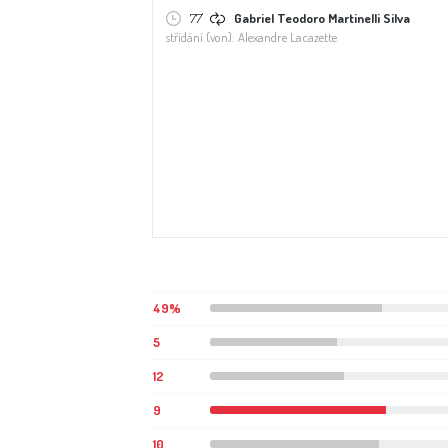
77'
Gabriel Teodoro Martinelli Silva
střídání (von): Alexandre Lacazette
49%
5
12
9
10