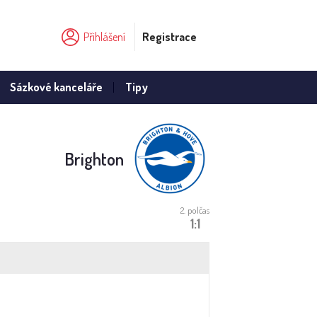
Přihlášení
Registrace
Sázkové kanceláře
Tipy
Brighton
2. polčas
1:1