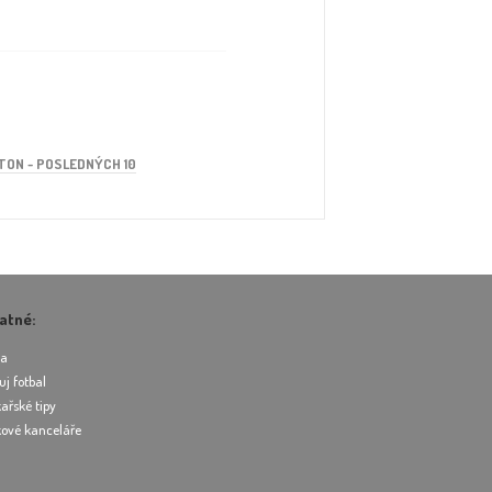
TON - POSLEDNÝCH 10
atné:
ea
uj fotbal
ařské tipy
ové kanceláře