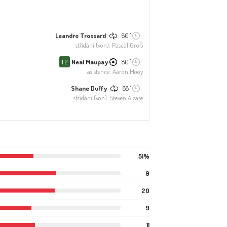
Leandro Trossard
80 '
střídání (von): Pascal Groß
1:2
Neal Maupay
80 '
asistence: Aaron Mooy
Shane Duffy
88 '
střídání (von): Steven Alzate
51%
9
20
9
11