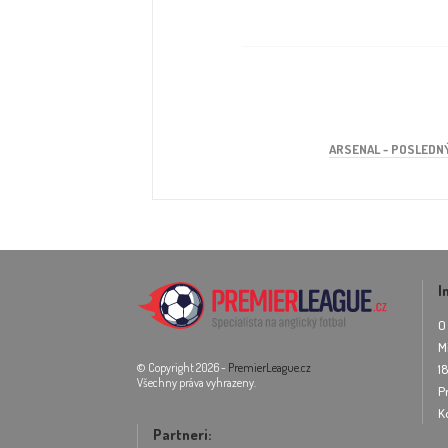
ARSENAL - POSLEDN
I
O
M
© Copyright 2026 -
PremierLeague.cz
1
Všechny práva vyhrazeny.
P
K
Partneri: