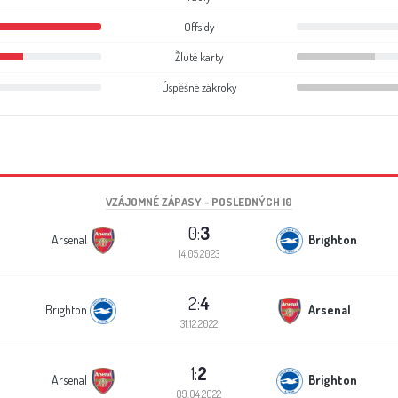
Offsidy
Žluté karty
Úspěšné zákroky
VZÁJOMNÉ ZÁPASY - POSLEDNÝCH 10
0:
3
Arsenal
Brighton
14.05.2023
2:
4
Brighton
Arsenal
31.12.2022
1:
2
Arsenal
Brighton
09.04.2022