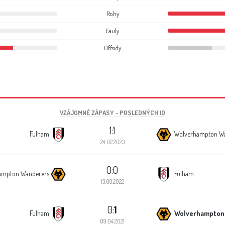
Rohy
Fauly
Offsidy
VZÁJOMNÉ ZÁPASY - POSLEDNÝCH 10
1:1
Fulham
Wolverhampton W
24.02.2023
0:0
ampton Wanderers
Fulham
13.08.2022
0:
1
Fulham
Wolverhampton
09.04.2021