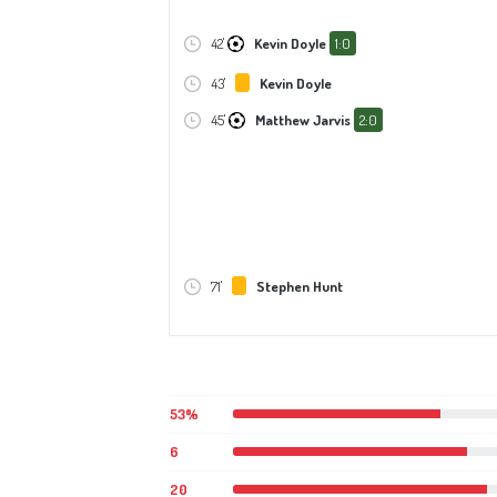
42'
Kevin Doyle
1:0
43'
Kevin Doyle
45'
Matthew Jarvis
2:0
71'
Stephen Hunt
53%
6
20