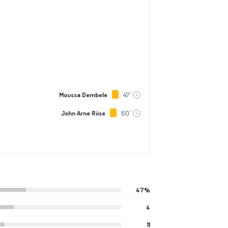
Moussa Dembele
47 '
John Arne Riise
60 '
47%
4
11