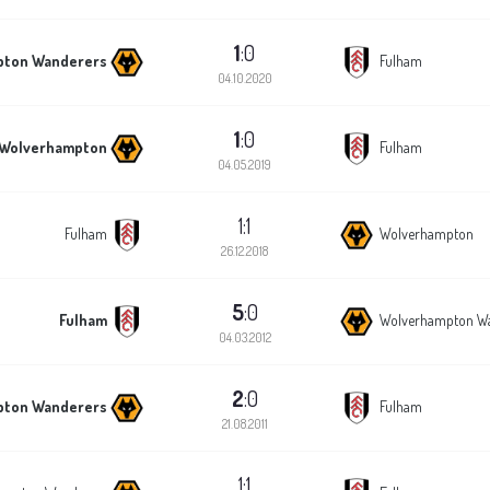
1
:0
pton Wanderers
Fulham
04.10.2020
1
:0
Wolverhampton
Fulham
04.05.2019
1:1
Fulham
Wolverhampton
26.12.2018
5
:0
Fulham
Wolverhampton W
04.03.2012
2
:0
pton Wanderers
Fulham
21.08.2011
1:1