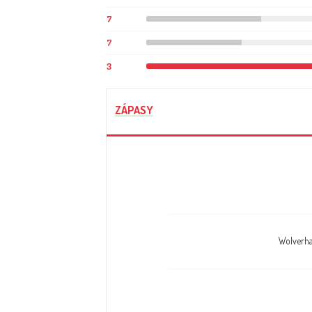
7
7
3
ZÁPASY
Wolverh