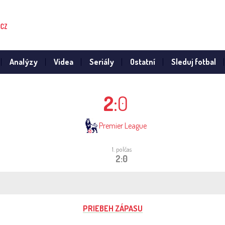
Analýzy
Videa
Seriály
Ostatní
Sleduj fotbal
2
:0
Premier League
1. polčas
2:0
PRIEBEH ZÁPASU