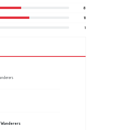
8
11
1
anderers
 Wanderers