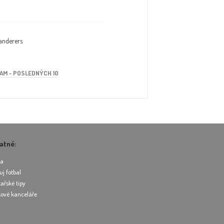
anderers
AM - POSLEDNÝCH 10
atné:
ea
uj fotbal
ařské tipy
ové kanceláře