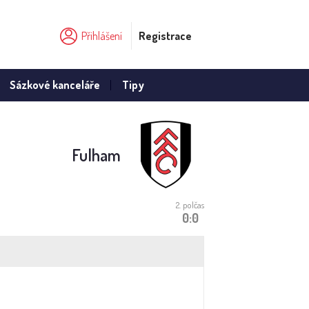
Přihlášení
Registrace
Sázkové kanceláře
Tipy
Fulham
2. polčas
0:0