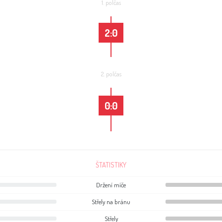
1. polčas
2:0
2. polčas
0:0
ŠTATISTIKY
Držení míče
Střely na bránu
Střely