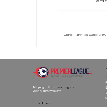
Wolverh
WOLVERHAMPTON WANDERERS -
I
O
M
© Copyright 2026 -
PremierLeague.cz
1
Všechny práva vyhrazeny.
P
K
Partneri: