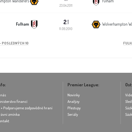
ampton Wanderers
Fulham
23.04.2011
2
:1
Fulham
Wolverhampton W
11.09.2010
 POSLEDNÝCH 10
FULH
nfo:
Premier League:
Ost
 nás
Novinky
Vid
inisterstvo financí
Analýzy
Sled
8 + Podporujeme zodpovědné hraní
Přestupy
Sázk
rávní zmínka
Seriály
Sázk
ontakt