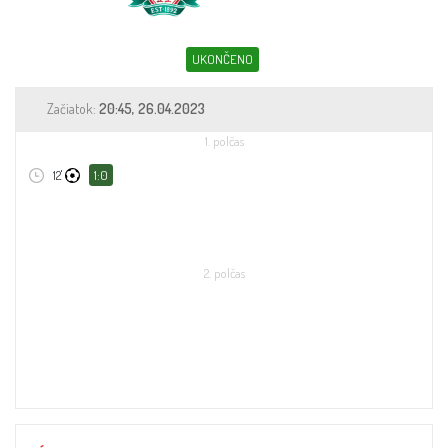
Sleduj fotbal
Sázkové kanceláře
UKONČENO
Tipy
Začiatok:
20:45, 26.04.2023
1. polčas
12'
1:0
2. polčas