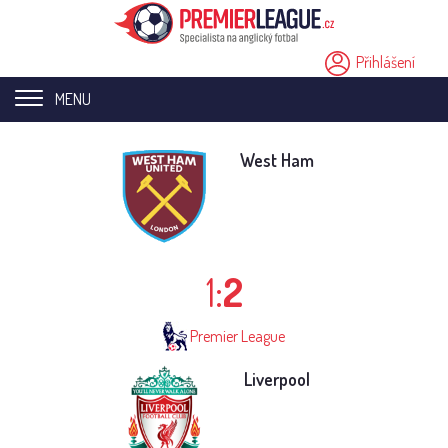
Přihlášení
MENU
Home page
West Ham
Novinky
Přestupy
1:
2
Analýzy
Videa
Premier League
Seriály
Liverpool
Ostatní