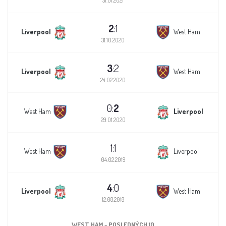
31.01.2021
2
:1
Liverpool
West Ham
31.10.2020
3
:2
Liverpool
West Ham
24.02.2020
0:
2
West Ham
Liverpool
29.01.2020
1:1
West Ham
Liverpool
04.02.2019
4
:0
Liverpool
West Ham
12.08.2018
WEST HAM - POSLEDNÝCH 10