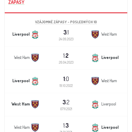
ZÁPASY
VZÁJOMNÉ ZÁPASY - POSLEDNÝCH 10
3
:1
Liverpool
West Ham
24.09.2023
1:
2
West Ham
Liverpool
26.04.2023
1
:0
Liverpool
West Ham
19.10.2022
3
:2
West Ham
Liverpool
07.11.2021
1:
3
West Ham
Liverpool