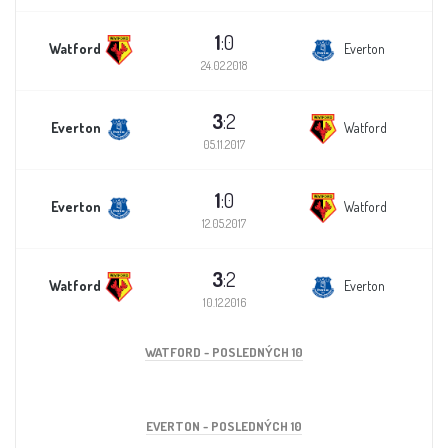
1
:0
Watford
Everton
24.02.2018
3
:2
Everton
Watford
05.11.2017
1
:0
Everton
Watford
12.05.2017
3
:2
Watford
Everton
10.12.2016
WATFORD - POSLEDNÝCH 10
EVERTON - POSLEDNÝCH 10