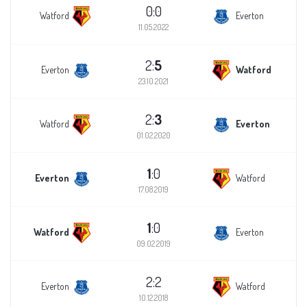
0:0
Watford
Everton
11.05.2022
2:
5
Everton
Watford
23.10.2021
2:
3
Watford
Everton
01.02.2020
1
:0
Everton
Watford
17.08.2019
1
:0
Watford
Everton
09.02.2019
2:2
Everton
Watford
10.12.2018