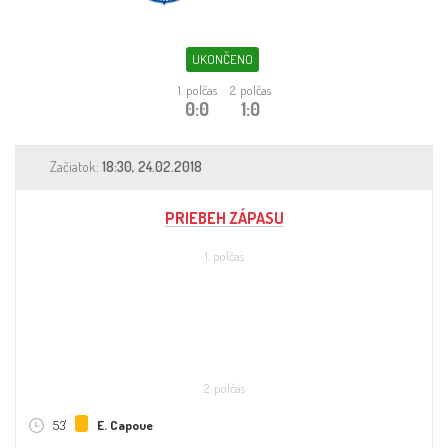
Sleduj fotbal
Sázkové kanceláře
UKONČENO
1. polčas
2. polčas
Tipy
0:0
1:0
Začiatok:
18:30, 24.02.2018
PRIEBEH ZÁPASU
1. polčas
2. polčas
53'
E. Capoue