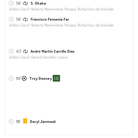
56'
S. Okaka
střídání (von): Roberto Maximiliano Pereyra, Richarlison de Andrade
56'
Francisco Femenía Far
střídání (von): Roberto Maximiliano Pereyra, Richarlison de Andrade
63'
André Martín Carrillo Díaz
střídání (von): Gerard Deulofeu Lázaro
80'
Troy Deeney
1:0
88'
Daryl Janmaat