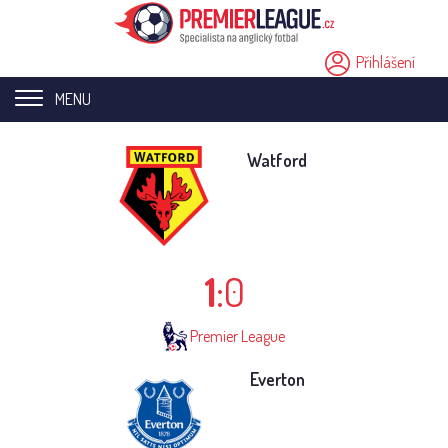
Přihlášení
MENU
Home page
Watford
Novinky
Přestupy
1
:0
Analýzy
Videa
Premier League
Seriály
Everton
Ostatní