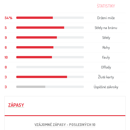
ŠTATISTIKY
54%
Držení míče
5
Střely na bránu
9
Střely
6
Rohy
10
Fauly
0
Offsidy
3
Žluté karty
3
Úspěšné zákroky
ZÁPASY
VZÁJOMNÉ ZÁPASY - POSLEDNÝCH 10