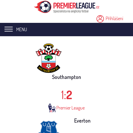
Přihlášení
MENU
Home page
Novinky
Přestupy
Southampton
Analýzy
1:
2
Videa
Premier League
Seriály
Everton
Ostatní