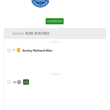
Sleduj fotbal
Sázkové kanceláře
UKONČENO
Tipy
Začiatok:
16:00, 01.10.2022
1. polčas
7'
Ainsley Maitland-Niles
2. polčas
49'
1:0