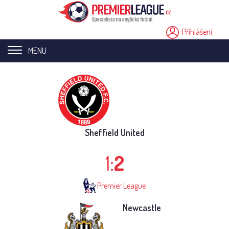
Přihlášení
MENU
Home page
Novinky
Přestupy
Sheffield United
Analýzy
1:
2
Videa
Premier League
Seriály
Newcastle
Ostatní