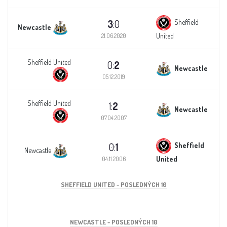
3
:0
Sheffield
Newcastle
United
21.06.2020
Sheffield United
0:
2
Newcastle
05.12.2019
Sheffield United
1:
2
Newcastle
07.04.2007
0:
1
Sheffield
Newcastle
United
04.11.2006
SHEFFIELD UNITED - POSLEDNÝCH 10
NEWCASTLE - POSLEDNÝCH 10