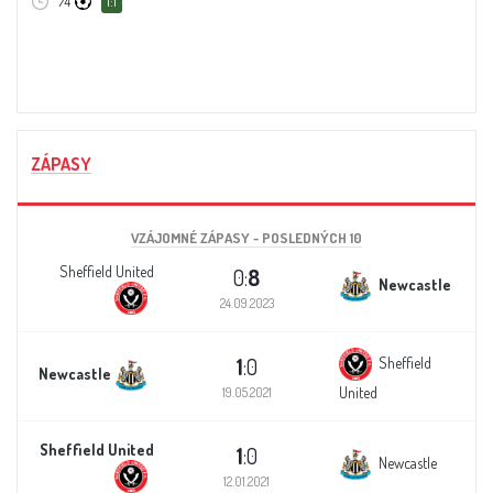
74'
1:1
ZÁPASY
VZÁJOMNÉ ZÁPASY - POSLEDNÝCH 10
Sheffield United
0:
8
Newcastle
24.09.2023
1
:0
Sheffield
Newcastle
United
19.05.2021
Sheffield United
1
:0
Newcastle
12.01.2021