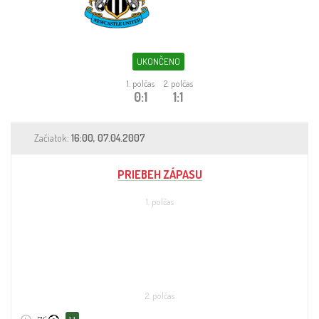
Sleduj fotbal
Sázkové kanceláře
UKONČENO
Tipy
1. polčas
2. polčas
0:1
1:1
Začiatok:
16:00, 07.04.2007
PRIEBEH ZÁPASU
1. polčas
2. polčas