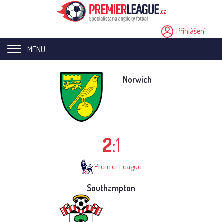
Přihlášení
MENU
Home page
Norwich
Novinky
Přestupy
2
:1
Analýzy
Videa
Premier League
Seriály
Southampton
Ostatní