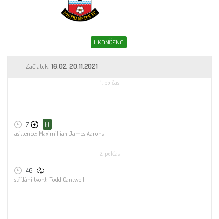
Sleduj fotbal
Sázkové kanceláře
UKONČENO
Tipy
Začiatok:
16:02, 20.11.2021
1. polčas
7'
1:1
asistence: Maximillian James Aarons
2. polčas
46'
střídání (von): Todd Cantwell