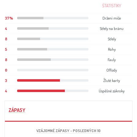
ŠTATISTIKY
37%
Držení míče
4
Střely na bránu
8
Střely
5
Rohy
8
Fauly
0
Offsidy
3
Žluté karty
4
Úspěšné zákroky
ZÁPASY
VZÁJOMNÉ ZÁPASY - POSLEDNÝCH 10