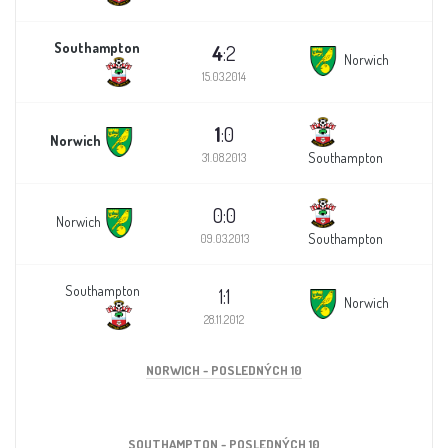
Southampton
4
:2
Norwich
15.03.2014
1
:0
Norwich
Southampton
31.08.2013
0:0
Norwich
Southampton
09.03.2013
Southampton
1:1
Norwich
28.11.2012
NORWICH - POSLEDNÝCH 10
SOUTHAMPTON - POSLEDNÝCH 10