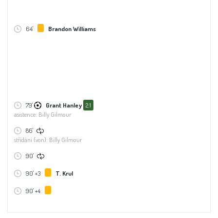
64'
Brandon Williams
79'
Grant Hanley
2:1
asistence: Billy Gilmour
86'
střídání (von): Billy Gilmour
90'
90' +3
T. Krul
90' +4