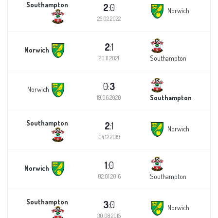
Southampton
2
:0
Norwich
25.02.2022
2
:1
Norwich
Southampton
20.11.2021
0:
3
Norwich
Southampton
19.06.2020
Southampton
2
:1
Norwich
04.12.2019
1
:0
Norwich
Southampton
02.01.2016
Southampton
3
:0
Norwich
30.08.2015