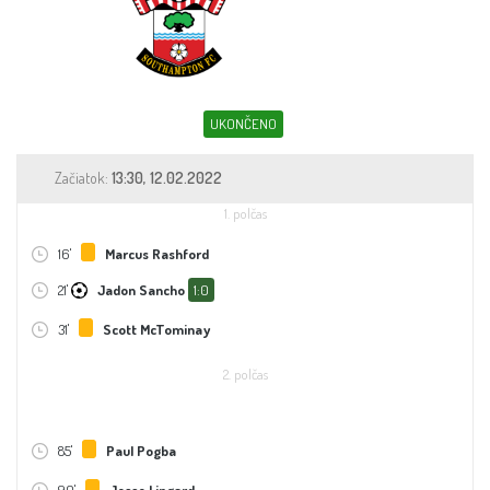
Sleduj fotbal
Sázkové kanceláře
Tipy
UKONČENO
Začiatok:
13:30, 12.02.2022
1. polčas
16'
Marcus Rashford
21'
Jadon Sancho
1:0
31'
Scott McTominay
2. polčas
85'
Paul Pogba
90'
Jesse Lingard