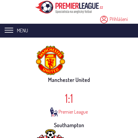
Přihlášení
MENU
Home page
Novinky
Přestupy
Manchester United
Analýzy
1:1
Videa
Premier League
Seriály
Southampton
Ostatní