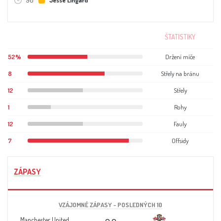
ŠTATISTIKY
52%
Držení míče
8
Střely na bránu
12
Střely
1
Rohy
12
Fauly
7
Offsidy
ZÁPASY
VZÁJOMNÉ ZÁPASY - POSLEDNÝCH 10
Manchester United