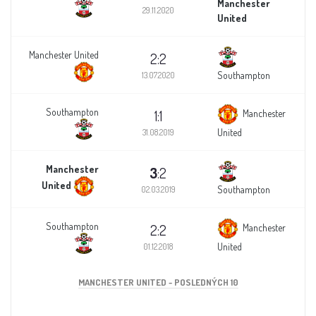
Manchester
29.11.2020
United
Manchester United
2:2
Southampton
13.07.2020
Southampton
1:1
Manchester
United
31.08.2019
Manchester
3
:2
United
Southampton
02.03.2019
Southampton
2:2
Manchester
United
01.12.2018
MANCHESTER UNITED - POSLEDNÝCH 10