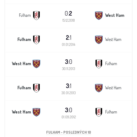
0:
2
Fulham
West Ham
15.12.2018
2
:1
Fulham
West Ham
01.01.2014
3
:0
West Ham
Fulham
30.11.2013
3
:1
Fulham
West Ham
30.01.2013
3
:0
West Ham
Fulham
01.09.2012
FULHAM - POSLEDNÝCH 10