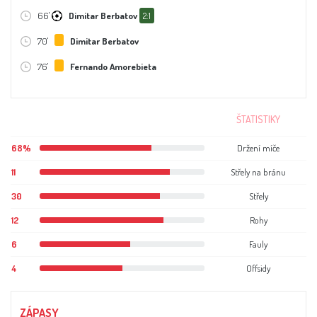
66'
Dimitar Berbatov
2:1
70'
Dimitar Berbatov
76'
Fernando Amorebieta
ŠTATISTIKY
68%
Držení míče
11
Střely na bránu
30
Střely
12
Rohy
6
Fauly
4
Offsidy
ZÁPASY