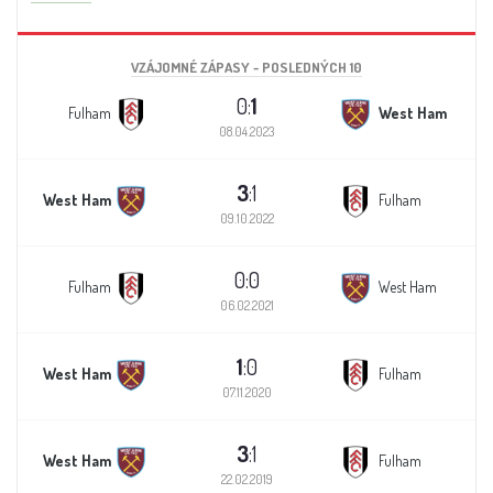
VZÁJOMNÉ ZÁPASY - POSLEDNÝCH 10
0:
1
Fulham
West Ham
08.04.2023
3
:1
West Ham
Fulham
09.10.2022
0:0
Fulham
West Ham
06.02.2021
1
:0
West Ham
Fulham
07.11.2020
3
:1
West Ham
Fulham
22.02.2019