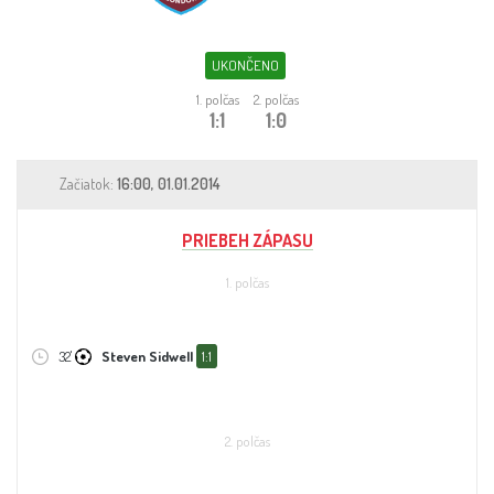
Sleduj fotbal
Sázkové kanceláře
UKONČENO
1. polčas
2. polčas
Tipy
1:1
1:0
Začiatok:
16:00, 01.01.2014
PRIEBEH ZÁPASU
1. polčas
32'
Steven Sidwell
1:1
2. polčas