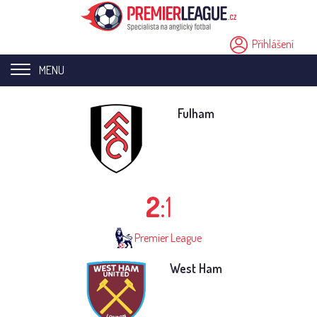
Přihlášení
MENU
Home page
Fulham
Novinky
Přestupy
2
:1
Analýzy
Videa
Premier League
Seriály
West Ham
Ostatní