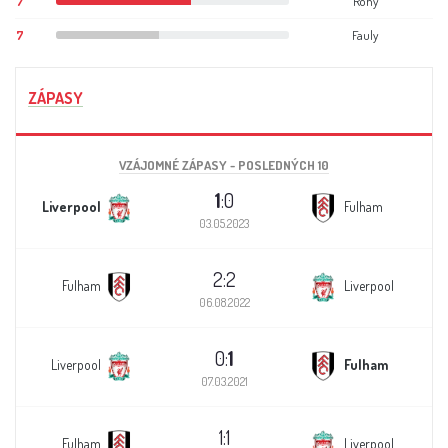
7
Rohy
7
Fauly
ZÁPASY
VZÁJOMNÉ ZÁPASY - POSLEDNÝCH 10
1
:0
Liverpool
Fulham
03.05.2023
2:2
Fulham
Liverpool
06.08.2022
0:
1
Liverpool
Fulham
07.03.2021
1:1
Fulham
Liverpool