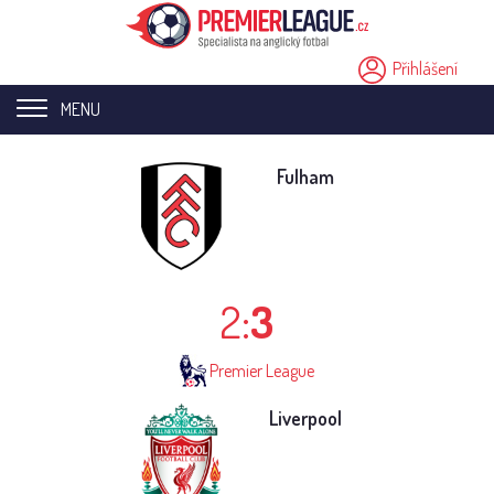
Přihlášení
MENU
Home page
Fulham
Novinky
Přestupy
2:
3
Analýzy
Videa
Premier League
Seriály
Liverpool
Ostatní