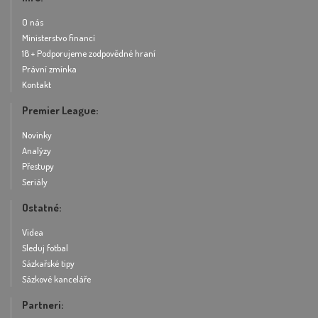
O nás
Ministerstvo financí
18 + Podporujeme zodpovědné hraní
Právní zmínka
Kontakt
Premier League:
Novinky
Analýzy
Přestupy
Seriály
Ostatné:
Videa
Sleduj fotbal
Sázkařské tipy
Sázkové kanceláře
Partneri: