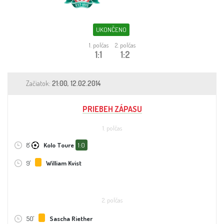
Sleduj fotbal
Sázkové kanceláře
UKONČENO
1. polčas
2. polčas
Tipy
1:1
1:2
Začiatok:
21:00, 12.02.2014
PRIEBEH ZÁPASU
1. polčas
8'
Kolo Toure
1:0
9'
William Kvist
2. polčas
50'
Sascha Riether