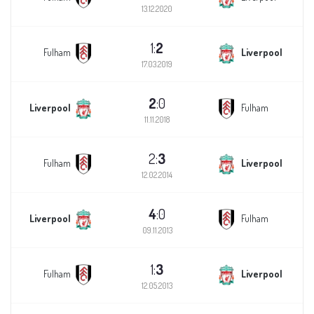
13.12.2020
1:
2
Fulham
Liverpool
17.03.2019
2
:0
Liverpool
Fulham
11.11.2018
2:
3
Fulham
Liverpool
12.02.2014
4
:0
Liverpool
Fulham
09.11.2013
1:
3
Fulham
Liverpool
12.05.2013