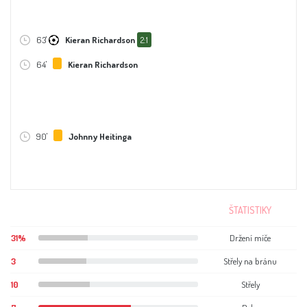
63'
Kieran Richardson
2:1
64'
Kieran Richardson
90'
Johnny Heitinga
ŠTATISTIKY
31%
Držení míče
3
Střely na bránu
10
Střely