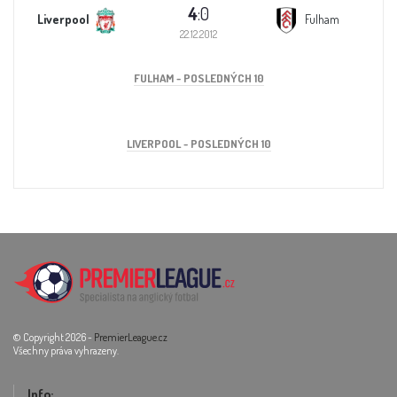
4
:0
Liverpool
Fulham
22.12.2012
FULHAM - POSLEDNÝCH 10
LIVERPOOL - POSLEDNÝCH 10
© Copyright 2026 -
PremierLeague.cz
Všechny práva vyhrazeny.
Info: