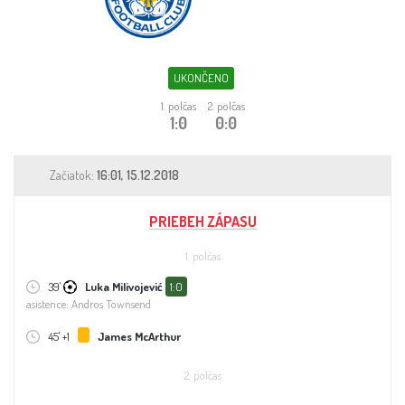
Sleduj fotbal
Sázkové kanceláře
UKONČENO
Tipy
1. polčas
2. polčas
1:0
0:0
Začiatok:
16:01, 15.12.2018
PRIEBEH ZÁPASU
1. polčas
39'
Luka Milivojević
1:0
asistence: Andros Townsend
45' +1
James McArthur
2. polčas