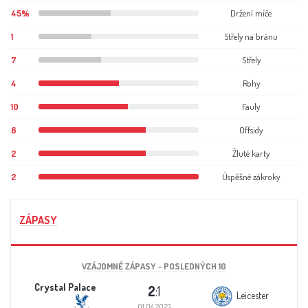
45%
Držení míče
1
Střely na bránu
7
Střely
4
Rohy
10
Fauly
6
Offsidy
2
Žluté karty
2
Úspěšné zákroky
ZÁPASY
VZÁJOMNÉ ZÁPASY - POSLEDNÝCH 10
Crystal Palace
2
:1
Leicester
01.04.2023