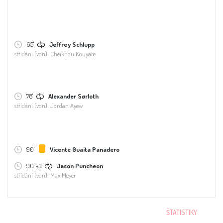
65'
Jeffrey Schlupp
střídání (von): Cheikhou Kouyaté
78'
Alexander Sørloth
střídání (von): Jordan Ayew
90'
Vicente Guaita Panadero
90' +3
Jason Puncheon
střídání (von): Max Meyer
ŠTATISTIKY