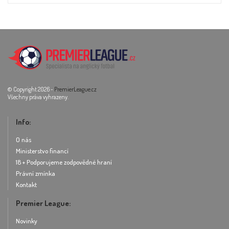
© Copyright 2026 -
PremierLeague.cz
Všechny práva vyhrazeny.
Info:
O nás
Ministerstvo financí
18 + Podporujeme zodpovědné hraní
Právní zmínka
Kontakt
Premier League:
Novinky