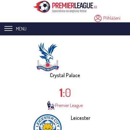
Přihlášení
MENU
Home page
Novinky
Přestupy
Crystal Palace
Analýzy
1
:0
Videa
Premier League
Seriály
Leicester
Ostatní