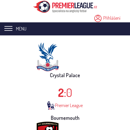
Přihlášení
MENU
Home page
Novinky
Přestupy
Crystal Palace
Analýzy
2
:0
Videa
Premier League
Seriály
Bournemouth
Ostatní