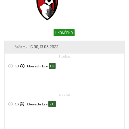
Sleduj fotbal
Sázkové kanceláře
Tipy
UKONČENO
Začiatok:
16:00, 13.05.2023
1. polčas
39'
Eberechi Eze
1:0
2. polčas
58'
Eberechi Eze
2:0