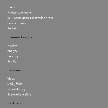
O nás
Ministerstvo financí
18 + Podporujeme zodpovědné hraní
Právní zmínka
Kontakt
Premier League:
Novinky
Analýzy
Přestupy
Seriály
Ostatné:
Videa
Sleduj fotbal
Sázkařské tipy
Sázkové kanceláře
Partneri: