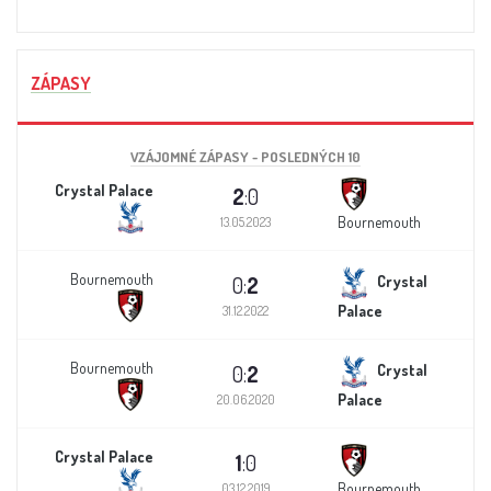
ZÁPASY
VZÁJOMNÉ ZÁPASY - POSLEDNÝCH 10
Crystal Palace
2
:0
Bournemouth
13.05.2023
Bournemouth
0:
2
Crystal
Palace
31.12.2022
Bournemouth
0:
2
Crystal
Palace
20.06.2020
Crystal Palace
1
:0
Bournemouth
03.12.2019