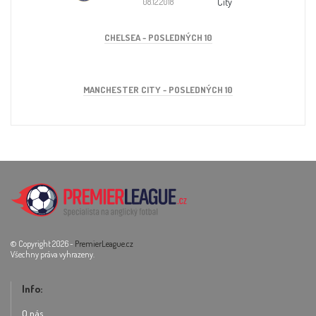
City
08.12.2018
CHELSEA - POSLEDNÝCH 10
MANCHESTER CITY - POSLEDNÝCH 10
© Copyright 2026 -
PremierLeague.cz
Všechny práva vyhrazeny.
Info:
O nás