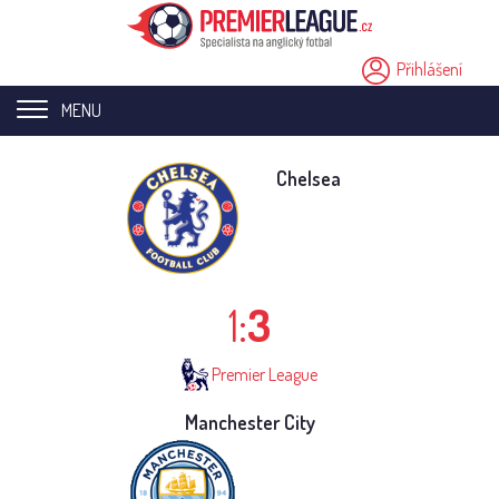
Přihlášení
MENU
Home page
Chelsea
Novinky
Přestupy
1:
3
Analýzy
Videa
Premier League
Seriály
Manchester City
Ostatní