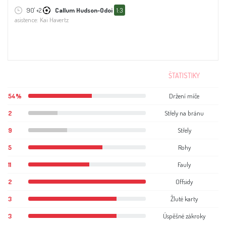
90' +2
Callum Hudson-Odoi
1:3
asistence: Kai Havertz
Ber
ŠTATISTIKY
54%
Držení míče
2
Střely na bránu
9
Střely
5
Rohy
11
Fauly
2
Offsidy
3
Žluté karty
3
Úspěšné zákroky