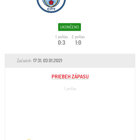
Sleduj fotbal
Sázkové kanceláře
UKONČENO
Tipy
1. polčas
2. polčas
0:3
1:0
Začiatok:
17:31, 03.01.2021
PRIEBEH ZÁPASU
1. polčas