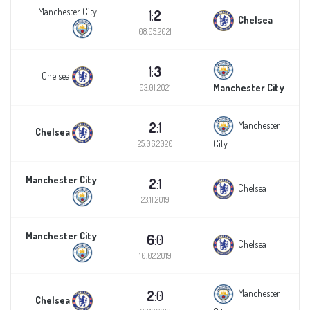
Manchester City
1:
2
Chelsea
08.05.2021
1:
3
Chelsea
Manchester City
03.01.2021
2
:1
Manchester
Chelsea
City
25.06.2020
Manchester City
2
:1
Chelsea
23.11.2019
Manchester City
6
:0
Chelsea
10.02.2019
2
:0
Manchester
Chelsea