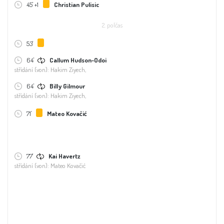
45' +1
Christian Pulisic
2. polčas
53'
64'
Callum Hudson-Odoi
střídání (von): Hakim Ziyech,
64'
Billy Gilmour
střídání (von): Hakim Ziyech,
71'
Mateo Kovačić
77'
Kai Havertz
střídání (von): Mateo Kovačić