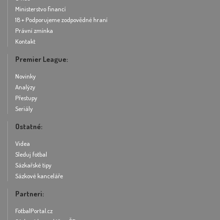
Ministerstvo financí
18 + Podporujeme zodpovědné hraní
Právní zmínka
Kontakt
Premier League:
Novinky
Analýzy
Přestupy
Seriály
Ostatné:
Videa
Sleduj fotbal
Sázkařské tipy
Sázkové kanceláře
Partneri:
FotbalPortal.cz