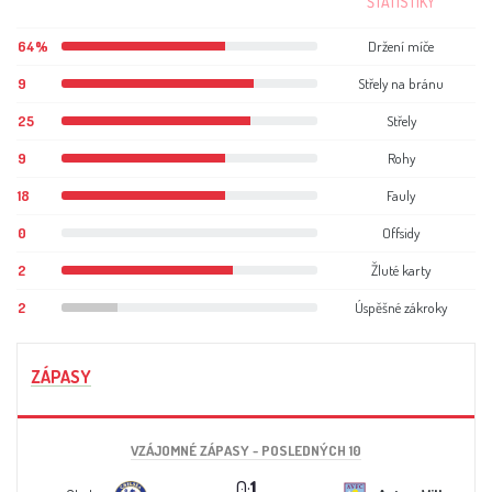
ŠTATISTIKY
64%
Držení míče
9
Střely na bránu
25
Střely
9
Rohy
18
Fauly
0
Offsidy
2
Žluté karty
2
Úspěšné zákroky
ZÁPASY
VZÁJOMNÉ ZÁPASY - POSLEDNÝCH 10
0:
1