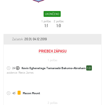
Sleduj fotbal
Sázkové kanceláře
UKONČENO
1. polčas
2. polčas
Tipy
1:1
1:0
Začiatok:
20:31, 04.12.2019
PRIEBEH ZÁPASU
1. polčas
24'
Kevin Oghenetega Tamaraebi Bakumo-Abraham
1:0
asistence: Reece James
45'
Mason Mount
2. polčas