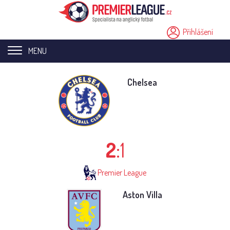
Přihlášení
MENU
Home page
Chelsea
Novinky
Přestupy
2
:1
Analýzy
Videa
Premier League
Seriály
Aston Villa
Ostatní