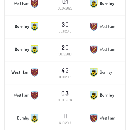
0:
1
West Ham
Burnley
08.07.2020
3
:0
Burnley
West Ham
09.11.2019
2
:0
Burnley
West Ham
30.12.2018
4
:2
West Ham
Burnley
03.11.2018
0:
3
West Ham
Burnley
10.03.2018
1:1
Burnley
West Ham
14.10.2017