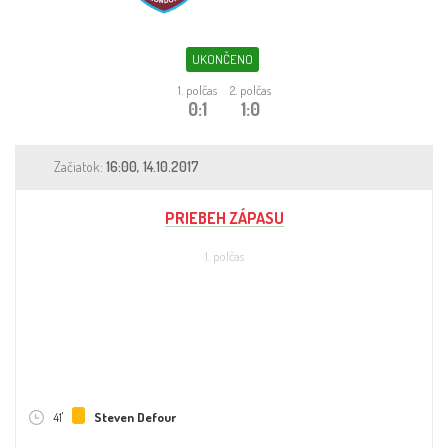
Sleduj fotbal
Sázkové kanceláře
UKONČENO
1. polčas
2. polčas
Tipy
0:1
1:0
Začiatok:
16:00, 14.10.2017
PRIEBEH ZÁPASU
1. polčas
41'
Steven Defour