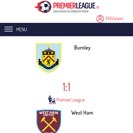
Přihlášení
MENU
Home page
Burnley
Novinky
Přestupy
1:1
Analýzy
Videa
Premier League
Seriály
West Ham
Ostatní