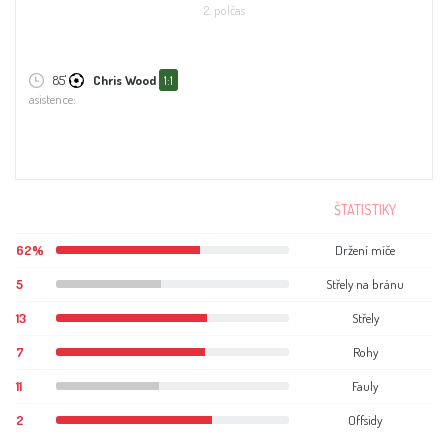
2. polčas
85'
Chris Wood
1:1
asistence:
ŠTATISTIKY
62%
Držení míče
5
Střely na bránu
13
Střely
7
Rohy
11
Fauly
2
Offsidy