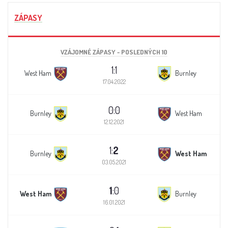
ZÁPASY
VZÁJOMNÉ ZÁPASY - POSLEDNÝCH 10
1:1
West Ham
Burnley
17.04.2022
0:0
Burnley
West Ham
12.12.2021
1:
2
Burnley
West Ham
03.05.2021
1
:0
West Ham
Burnley
16.01.2021