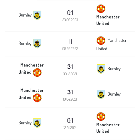
0:
1
Burnley
Manchester
23.09.2023
United
1:1
Manchester
Burnley
United
08.02.2022
Manchester
3
:1
Burnley
United
30.12.2021
Manchester
3
:1
Burnley
United
18.04.2021
0:
1
Burnley
Manchester
12.01.2021
United