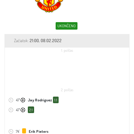
Sleduj fotbal
Sázkové kanceláře
UKONČENO
Tipy
Začiatok:
21:00, 08.02.2022
1. polčas
2. polčas
47'
Jay Rodriguez
1:1
47'
2:1
74'
Erik Pieters