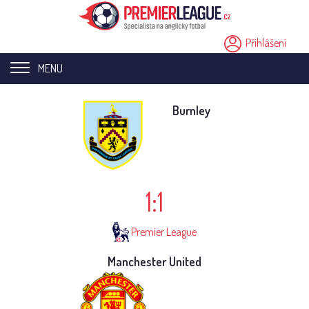
Přihlášení
MENU
Home page
Burnley
Novinky
Přestupy
1:1
Analýzy
Videa
Premier League
Seriály
Manchester United
Ostatní