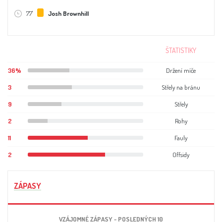
77'
Josh Brownhill
ŠTATISTIKY
36%
Držení míče
3
Střely na bránu
9
Střely
2
Rohy
11
Fauly
2
Offsidy
ZÁPASY
VZÁJOMNÉ ZÁPASY - POSLEDNÝCH 10