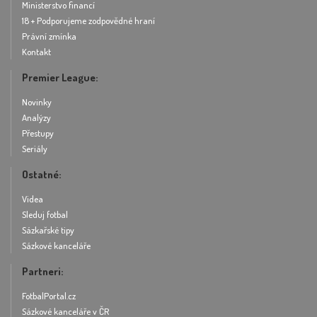
Ministerstvo financí
18 + Podporujeme zodpovědné hraní
Právní zmínka
Kontakt
Premier League:
Novinky
Analýzy
Přestupy
Seriály
Ostatné:
Videa
Sleduj fotbal
Sázkařské tipy
Sázkové kanceláře
Partneri:
FotbalPortal.cz
Sázkové kanceláře v ČR