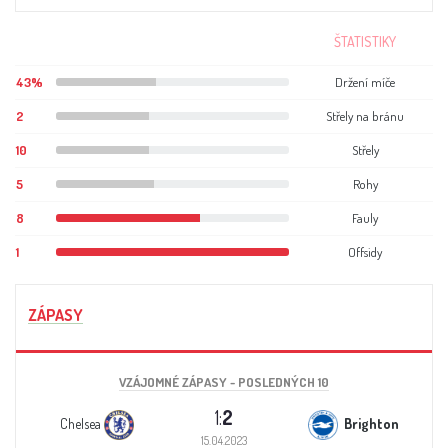
ŠTATISTIKY
43%
Držení míče
2
Střely na bránu
10
Střely
5
Rohy
8
Fauly
1
Offsidy
ZÁPASY
VZÁJOMNÉ ZÁPASY - POSLEDNÝCH 10
1:
2
Chelsea
Brighton
15.04.2023