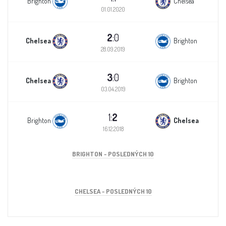
Brighton
Chelsea
01.01.2020
2
:0
Chelsea
Brighton
28.09.2019
3
:0
Chelsea
Brighton
03.04.2019
1:
2
Brighton
Chelsea
16.12.2018
BRIGHTON - POSLEDNÝCH 10
CHELSEA - POSLEDNÝCH 10