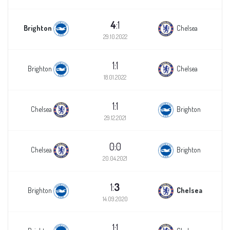
4
:1
Brighton
Chelsea
29.10.2022
1:1
Brighton
Chelsea
18.01.2022
1:1
Chelsea
Brighton
29.12.2021
0:0
Chelsea
Brighton
20.04.2021
1:
3
Brighton
Chelsea
14.09.2020
1:1