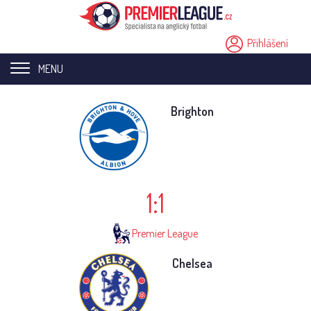
Přihlášení
MENU
Home page
Brighton
Novinky
Přestupy
1:1
Analýzy
Videa
Premier League
Seriály
Chelsea
Ostatní