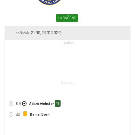
Sleduj fotbal
Sázkové kanceláře
UKONČENO
Tipy
Začiatok:
21:00, 18.01.2022
1. polčas
2. polčas
60'
Adam Webster
1:1
80'
Daniel Burn