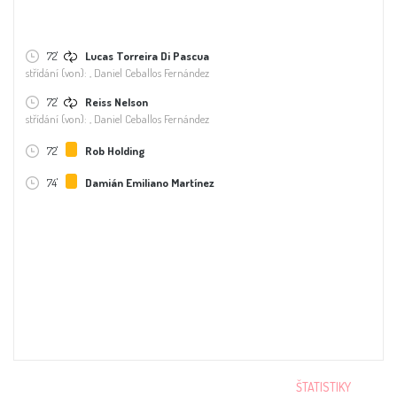
72'
Lucas Torreira Di Pascua
střídání (von): , Daniel Ceballos Fernández
72'
Reiss Nelson
střídání (von): , Daniel Ceballos Fernández
72'
Rob Holding
74'
Damián Emiliano Martínez
ŠTATISTIKY