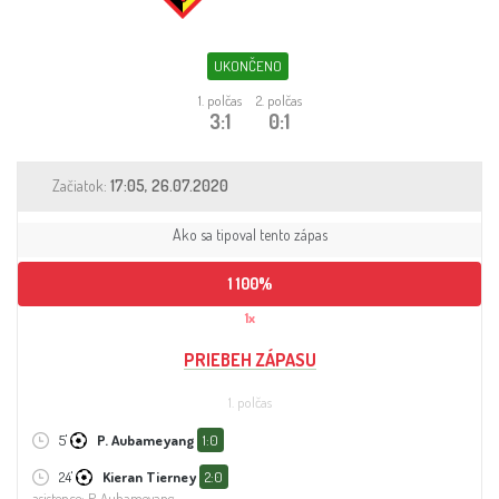
Sleduj fotbal
Sázkové kanceláře
UKONČENO
1. polčas
2. polčas
Tipy
3:1
0:1
Začiatok:
17:05, 26.07.2020
Ako sa tipoval tento zápas
1
100%
X
2
1x
PRIEBEH ZÁPASU
1. polčas
5'
P. Aubameyang
1:0
24'
Kieran Tierney
2:0
asistence: P. Aubameyang