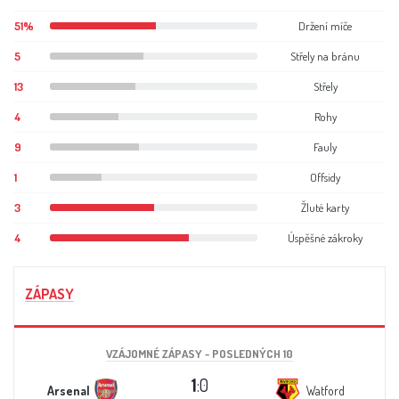
51%
Držení míče
5
Střely na bránu
13
Střely
4
Rohy
9
Fauly
1
Offsidy
3
Žluté karty
4
Úspěšné zákroky
ZÁPASY
VZÁJOMNÉ ZÁPASY - POSLEDNÝCH 10
1
:0
Arsenal
Watford