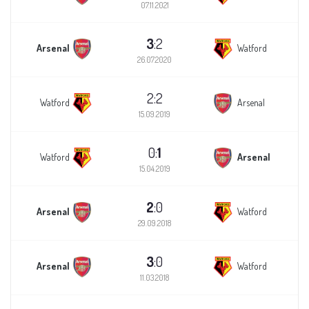
07.11.2021
3
:2
Arsenal
Watford
26.07.2020
2:2
Watford
Arsenal
15.09.2019
0:
1
Watford
Arsenal
15.04.2019
2
:0
Arsenal
Watford
29.09.2018
3
:0
Arsenal
Watford
11.03.2018