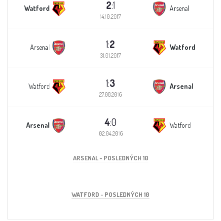
2
:1
Watford
Arsenal
14.10.2017
1:
2
Arsenal
Watford
31.01.2017
1:
3
Watford
Arsenal
27.08.2016
4
:0
Arsenal
Watford
02.04.2016
ARSENAL - POSLEDNÝCH 10
WATFORD - POSLEDNÝCH 10