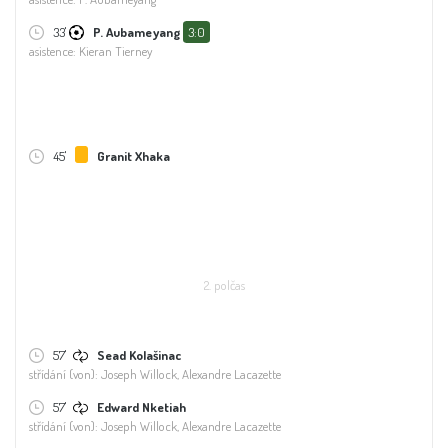
33'
P. Aubameyang
3:0
asistence: Kieran Tierney
45'
Granit Xhaka
2. polčas
57'
Sead Kolašinac
střídání (von): Joseph Willock, Alexandre Lacazette
57'
Edward Nketiah
střídání (von): Joseph Willock, Alexandre Lacazette