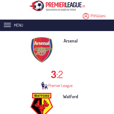
Přihlášení
MENU
Home page
Arsenal
Novinky
Přestupy
3
:2
Analýzy
Videa
Premier League
Seriály
Watford
Ostatní