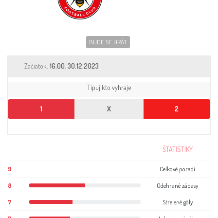
Sleduj fotbal
Sázkové kanceláře
BUDE SE HRÁT
Tipy
Začiatok:
16:00, 30.12.2023
Tipuj kto vyhraje
1
X
2
ŠTATISTIKY
9
Celkové poradí
8
Odehrané zápasy
7
Strelené góly