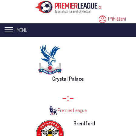
Přihlášení
MENU
Home page
Novinky
Přestupy
Crystal Palace
Analýzy
-:-
Videa
Premier League
Seriály
Brentford
Ostatní