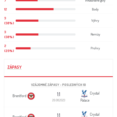
7
Inkasované góly
12
Body
3
Výhry
(38%)
3
Remízy
(38%)
2
Prohry
(25%)
ZÁPASY
VZÁJOMNÉ ZÁPASY - POSLEDNÝCH 10
1:1
Crystal
Brentford
Palace
26.08.2023
1:1
Crystal
Brentford